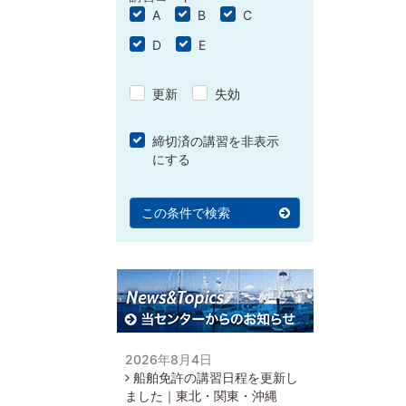
A
B
C
D
E
更新
失効
締切済の講習を非表示
にする
この条件で検索
2026年8月4日
船舶免許の講習日程を更新し
ました｜東北・関東・沖縄