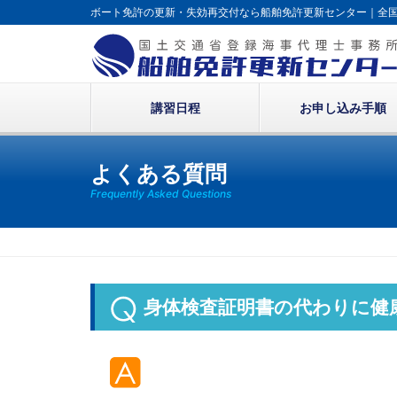
ボート免許の更新・失効再交付なら
船舶免許更新センター｜全
講習日程
お申し込み手順
よくある質問
Frequently Asked Questions
身体検査証明書の代わりに健