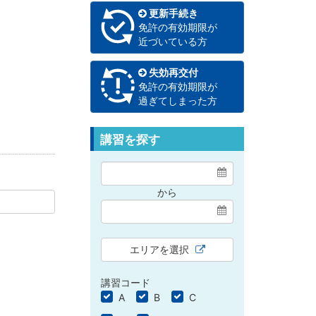
更新手続き
免許の有効期限が
近づいている方
失効再交付
免許の有効期限が
過ぎてしまった方
講習を探す
から
エリアを選択
講習コード
A
B
C