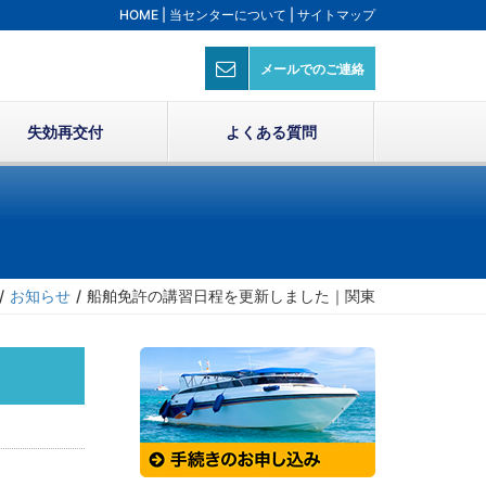
HOME
|
当センターについて
|
サイトマップ
メールでのご連絡
失効再交付
よくある質問
/
お知らせ
/
船舶免許の講習日程を更新しました｜関東